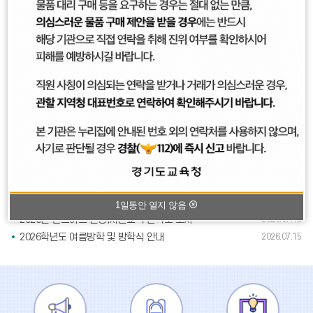
2026학년도 1학기 2차 정기시험(2,3학년) 이의 신청 안내
2026.07.06
「4.16 기억 동행 가족 캠프」 참가 신청 안내
2026.07.06
2026 통일캠프 신청서 양식
2026.06.26
공
가정통신문
지
사
푸른솔중학교 여름방학 공사 안내
22
항
가 정 통 신 문▪발행인 : 푸른솔중학교장▪교무실 : 996–
2026.07
1673~4▪행정실 : 996-1671여름방학 공사 안내 학부모님
안녕하십니까?
하계방학 중 안전사고 예방
2026.07.21
2026년 경기형 디지털 마음건강 서비스 (나보주니어)
2026.07.16
1일동안 열지 않음
2026년 샌드아트 인성,시민교육 만족도 조사
2026.07.16
2026학년도 여름방학 및 방학식 안내
2026.07.15