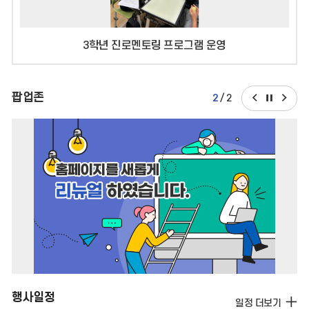
3학년 진로멘토링 프로그램 운영
팝
팝
팝업존
팝
2
/
2
업
업
업
존
존
존
이
다
정
전
음
지
행사일정
일정 더보기