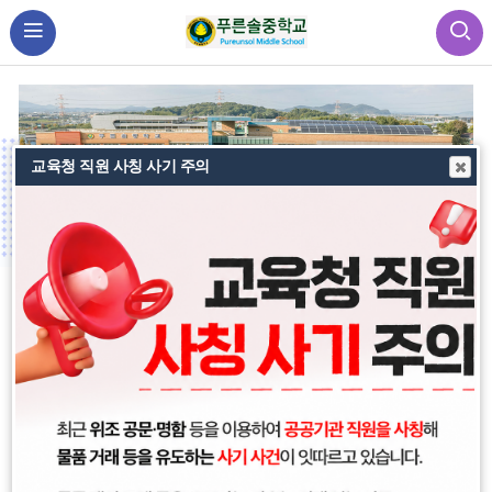
교육청 직원 사칭 사기 주의
비
비
비
주
주
주
얼
얼
얼
공
공지사항
지
이
정
다
사
「다(多)가치 다함께 스위치 ON」참가 신청 안내
전
지
음
09
항
단원고 4.16기억교실 등 지역의 기억 공간을 탐방하며 생
2026.07
명, 안전, 인권의 가치를 되새기는 시민의식을 함양하고,
대부도, 선감도 등 역사, 생태, 기억 현장을
2026학년도 제2차 푸른솔중학교 학생생활규정 제·개정
2026.07.09