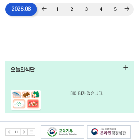
이
다
2026.08
1
2
3
4
5
6
전
음
달
달
오늘의식단
데이터가 없습니다.